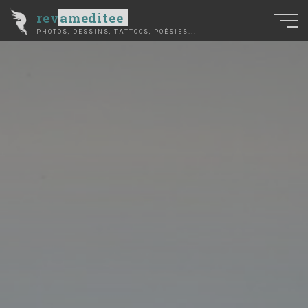
Aller
revameditee
au
PHOTOS, DESSINS, TATTOOS, POÉSIES...
contenu