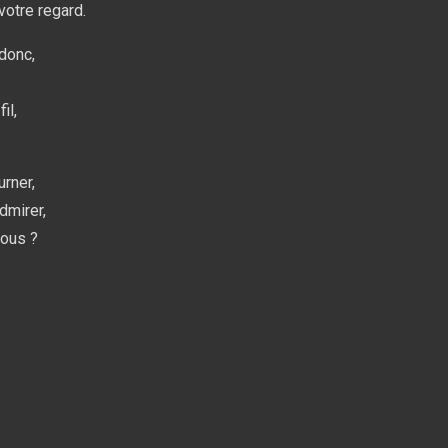
otre regard.
donc,
il,
urner,
dmirer,
vous ?