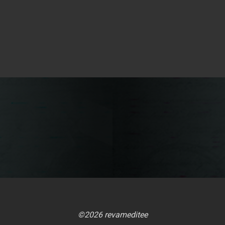
©2026 revameditee