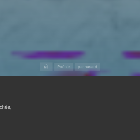
Accueil
Poésie
par hasard
nchée,