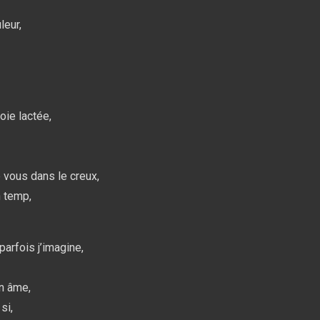
leur,
oie lactée,
 vous dans le creux,
n temp,
parfois j’imagine,
n âme,
si,