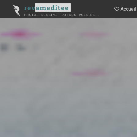
Aller
revameditee
Accueil
au
PHOTOS, DESSINS, TATTOOS, POÉSIES...
contenu