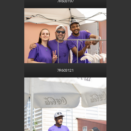
7R603197
7R603121