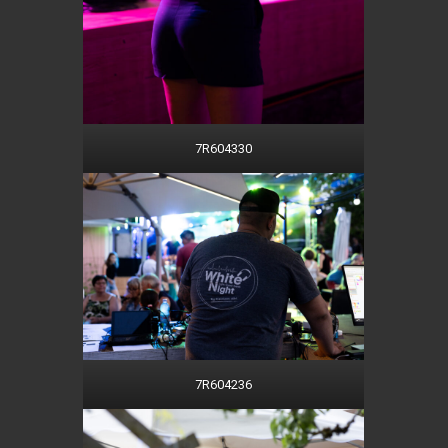
7R604330
7R604236