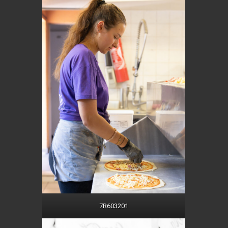
7R603201