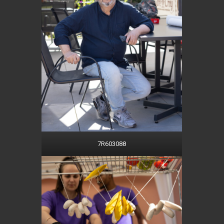
7R603088