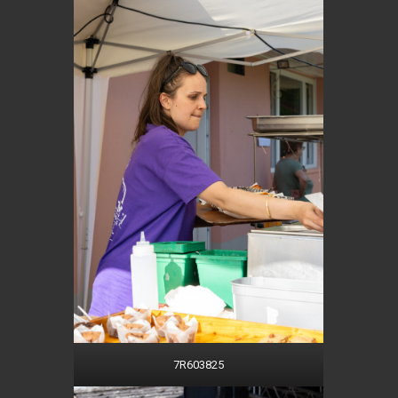
7R603825