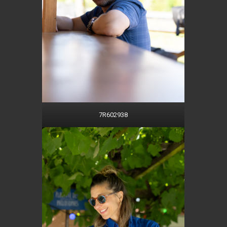
7R602938