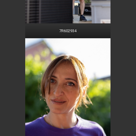
7R602934