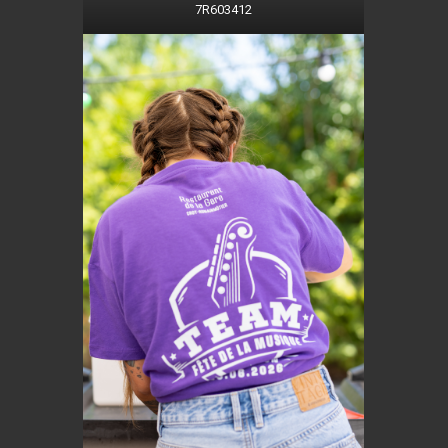
7R603412