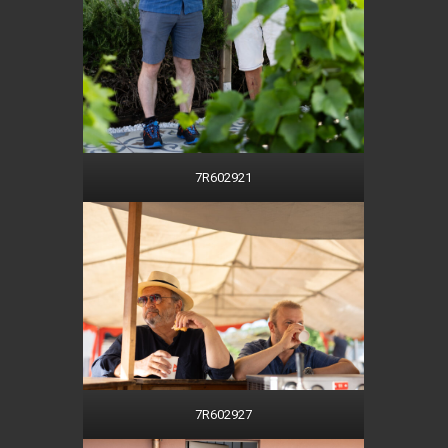
7R602921
7R602927