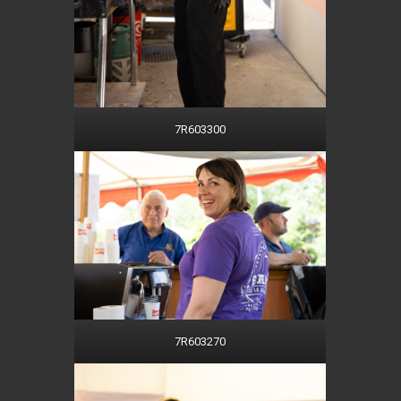
7R603300
7R603270