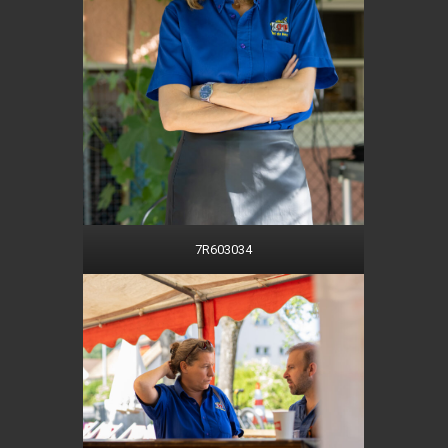
7R603034