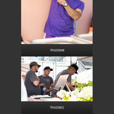
7R603848
7R603832