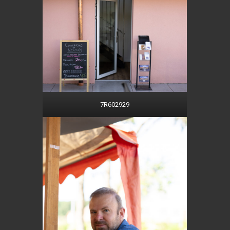
7R602929