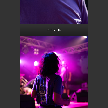
7R602915