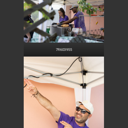
7R603955